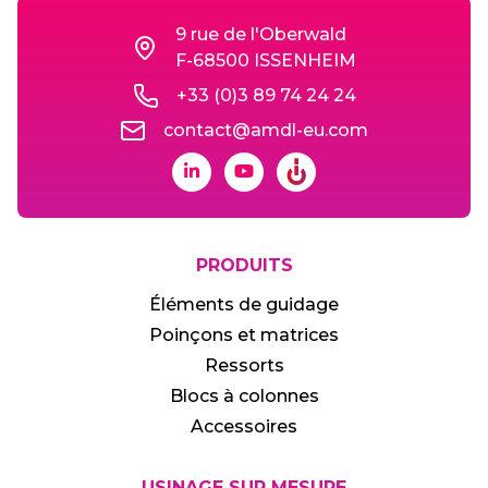
9 rue de l'Oberwald
F-68500 ISSENHEIM
+33 (0)3 89 74 24 24
contact@amdl-eu.com
PRODUITS
Éléments de guidage
Poinçons et matrices
Ressorts
Blocs à colonnes
Accessoires
USINAGE SUR MESURE