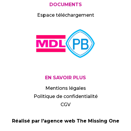
DOCUMENTS
Espace téléchargement
AMDL
utilise des cookies !
Nous avons attendu d'être certains que le contenu de ce
site vous intéresse avant de vous interrompre, mais nous
aimerions vous accompagner pendant votre visite.
Est-ce que cela vous convient ?
À quoi servent ces cookies :
EN SAVOIR PLUS
- Statistiques et mesure d'audience
Mentions légales
Lire la politique de confidentialité
Politique de confidentialité
CGV
Non merci
Réalisé par l'agence web The Missing One
Je choisis