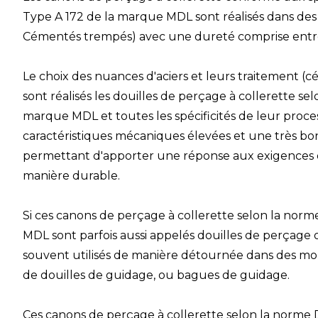
Type A 172 de la
marque MDL
sont réalisés dans des a
Cémentés trempés) avec une dureté comprise entre
Le choix des nuances d'aciers et leurs traitement (
sont réalisés les
douilles de perçage à collerette sel
marque
MDL
et toutes les spécificités de leur proce
caractéristiques mécaniques élevées et une très bo
permettant d'apporter une réponse aux exigences de
manière durable.
Si ces
canons de perçage à collerette selon la norm
MDL
sont parfois aussi appelés douilles de perçage o
souvent utilisés de manière détournée dans des mo
de douilles de guidage, ou
bagues de guidage
.
Ces
canons de perçage à collerette selon la norme 