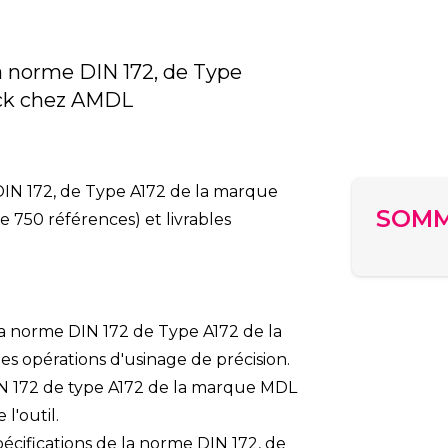
la norme DIN 172, de Type
ock chez AMDL
DIN 172
, de Type
A172
de la
marque
SOMM
 750 références) et livrables
la norme DIN 172
de
Type A172
de la
s opérations d'usinage de précision.
IN 172 de type A172 de la marque MDL
 l'outil.
écifications de la norme DIN 172
, de