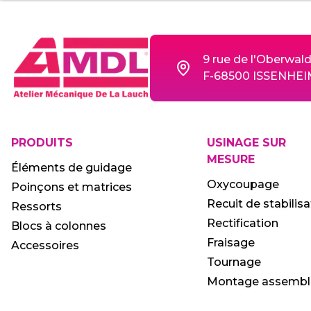
9 rue de l'Oberwal
F-68500 ISSENHE
PRODUITS
USINAGE SUR
AMDL
MESURE
Éléments de guidage
utilise des cookies !
Oxycoupage
Poinçons et matrices
Nous avons attendu d'être certains que le contenu
Recuit de stabilisa
Ressorts
de ce site vous intéresse avant de vous interrompre,
Rectification
Blocs à colonnes
mais nous aimerions vous accompagner pendant
Fraisage
Accessoires
votre visite.
Tournage
Est-ce que cela vous convient ?
Montage assembl
À quoi servent ces cookies :
- Statistiques et mesure d'audience