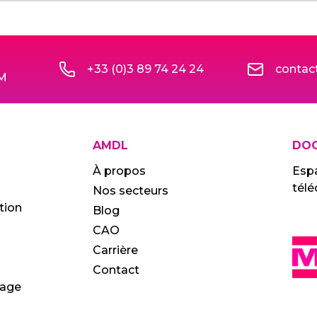
d
+33 (0)3 89 74 24 24
conta
IM
AMDL
DO
À propos
Esp
tél
Nos secteurs
tion
Blog
CAO
Carrière
Contact
age