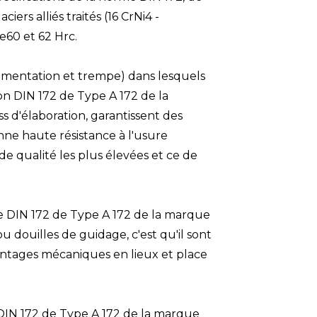
ciers alliés traités (16 CrNi4 -
60 et 62 Hrc.
cémentation et trempe) dans lesquels
on DIN 172
de Type
A 172
de la
ss d'élaboration, garantissent des
nne haute résistance à l'usure
 qualité les plus élevées et ce de
e DIN 172
de
Type A 172
de la
marque
u douilles de guidage, c'est qu'il sont
ntages mécaniques en lieux et place
DIN 172 de Type A 172 de la marque